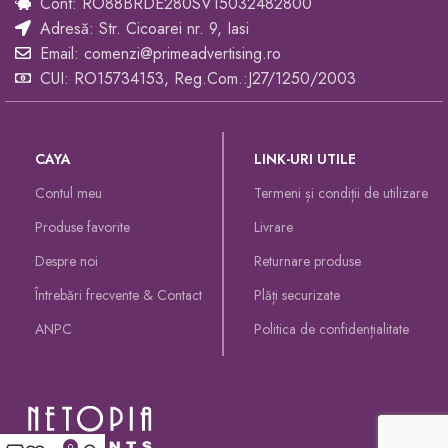
Cont: RO88BRDE280SV15032482800
Adresă: Str. Cicoarei nr. 9, Iasi
Email: comenzi@primeadvertising.ro
CUI: RO15734153, Reg.Com.:J27/1250/2003
CAYA
LINK-URI UTILE
Contul meu
Termeni și condiții de utilizare
Produse favorite
Livrare
Despre noi
Returnare produse
Întrebări frecvente & Contact
Plăți securizate
ANPC
Politica de confidențialitate
0