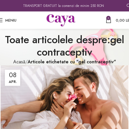
TRANSPORT GRATUIT la comenzi de minim 250 RON
0
MENIU
0,00
LE
Toate articolele despre:gel
contraceptiv
Acasă
Articole etichetate cu "gel contraceptiv"
08
APR.