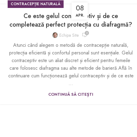
CONTRACEPȚIE NATURALĂ
08
Ce este gelul contraceptiv și de ce
APR.
completează perfect protecția cu diafragmă?
0
Echipa Site
Atunci când alegem o metodă de contracepție naturală,
protecția eficientă și confortul personal sunt esențiale. Gelul
contraceptiv este un aliat discret și eficient pentru femeile
care folosesc diafragma sau alte metode de barieră.Află în
continuare cum funcționează gelul contraceptiv și de ce este
...
CONTINUĂ SĂ CITEȘTI