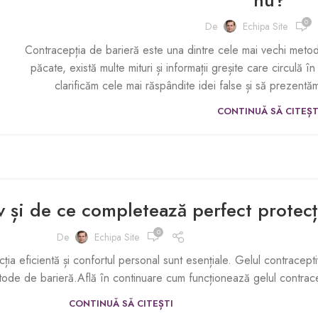
0
De
Echipa Site
Contracepția de barieră este una dintre cele mai vechi metode
păcate, există multe mituri și informații greșite care circulă î
clarificăm cele mai răspândite idei false și să prezent
CONTINUĂ SĂ CITEȘT
v și de ce completează perfect protec
0
De
Echipa Site
 eficientă și confortul personal sunt esențiale. Gelul contraceptiv 
ode de barieră.Află în continuare cum funcționează gelul contracep
CONTINUĂ SĂ CITEȘTI