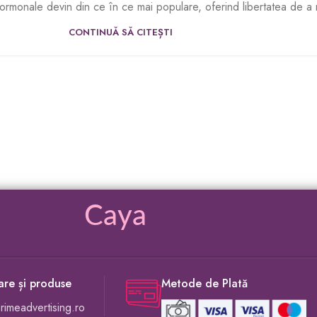
hormonale devin din ce în ce mai populare, oferind libertatea de a
CONTINUĂ SĂ CITEȘTI
Caya
rare și produse
Metode de Plată
imeadvertising.ro