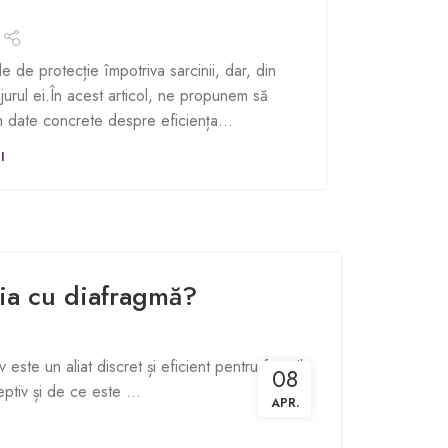
 de protecție împotriva sarcinii, dar, din
n jurul ei.În acest articol, ne propunem să
ăm date concrete despre eficiența...
I
ția cu diafragmă?
este un aliat discret și eficient pentru femeile
08
tiv și de ce este ...
APR.