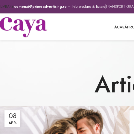
LIVRARE
comenzi@primeadvertising.ro
– Info produse & livrare
TRANSPORT GRATU
ACASĂ
PR
Arti
08
APR.