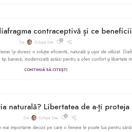
iafragma contraceptivă și ce benefici
0
De
Echipa Site
i își doresc o soluție eficientă, naturală și ușor de utilizat. Dia
tip barieră, modernizată astăzi pentru a oferi confort și libertate
CONTINUĂ SĂ CITEȘTI
ia naturală? Libertatea de a-ți proteja
0
De
Echipa Site
mai importante decizii pe care o femeie le poate lua pentru sănătat