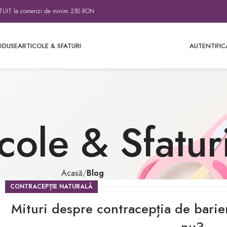
IT la comenzi de minim 250 RON
ODUSE
ARTICOLE & SFATURI
AUTENTIFIC
cole & Sfatur
Acasă
Blog
CONTRACEPȚIE NATURALĂ
Mituri despre contracepția de barier
nu?