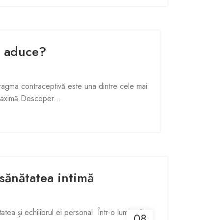
i aduce?
fragma contraceptivă este una dintre cele mai
 maximă.Descoper...
 sănătatea intimă
ea și echilibrul ei personal. Într-o lume plină
08