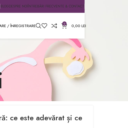
BLOG
DESPRE NOI
ÎNTREBĂRI FRECVENTE & CONTACT
0
ARE / ÎNREGISTRARE
0,00
LEI
i
ă: ce este adevărat și ce