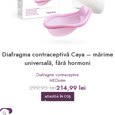
Diafragma contraceptivă Caya – mărime
universală, fără hormoni
Diafragme contraceptive
MEDintim
299,90
lei
214,99
lei
ADAUGĂ ÎN COȘ
-22%