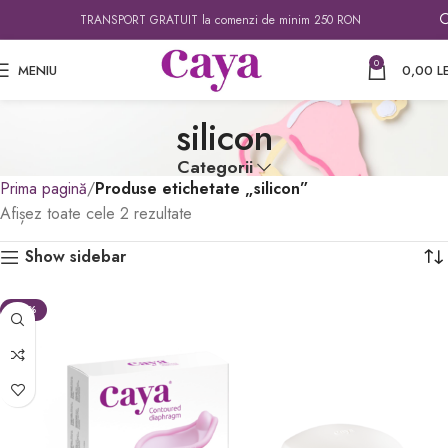
TRANSPORT GRATUIT la comenzi de minim 250 RON
0
MENIU
0,00
LE
silicon
Categorii
Prima pagină
Produse etichetate „silicon”
Afișez toate cele 2 rezultate
Show sidebar
-28%