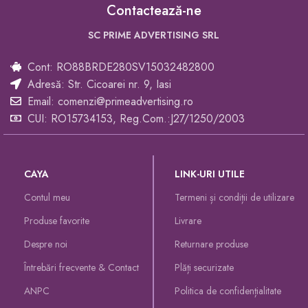
Contactează-ne
SC PRIME ADVERTISING SRL
Cont: RO88BRDE280SV15032482800
Adresă: Str. Cicoarei nr. 9, Iasi
Email: comenzi@primeadvertising.ro
CUI: RO15734153, Reg.Com.:J27/1250/2003
CAYA
LINK-URI UTILE
Contul meu
Termeni și condiții de utilizare
Produse favorite
Livrare
Despre noi
Returnare produse
Întrebări frecvente & Contact
Plăți securizate
ANPC
Politica de confidențialitate