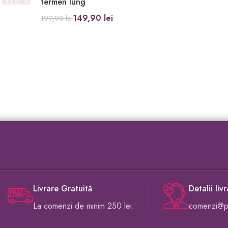
termen lung
149,90
lei
199,90
lei
Livrare Gratuită
Detalii liv
La comenzi de minim 250 lei.
comenzi@pr