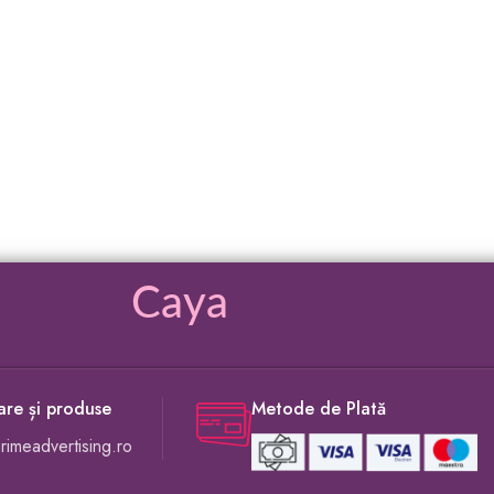
Caya
rare și produse
Metode de Plată
imeadvertising.ro