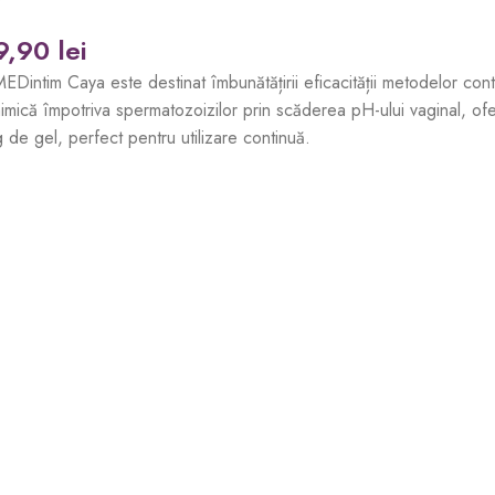
9,90
lei
MEDintim Caya este destinat îmbunătățirii eficacității metodelor c
chimică împotriva spermatozoizilor prin scăderea pH-ului vaginal, of
de gel, perfect pentru utilizare continuă.