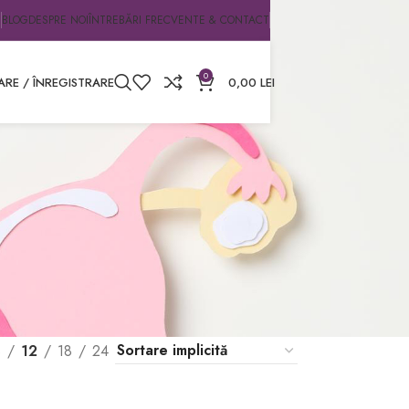
BLOG
DESPRE NOI
ÎNTREBĂRI FRECVENTE & CONTACT
0
ARE / ÎNREGISTRARE
0,00
LEI
8
12
18
24