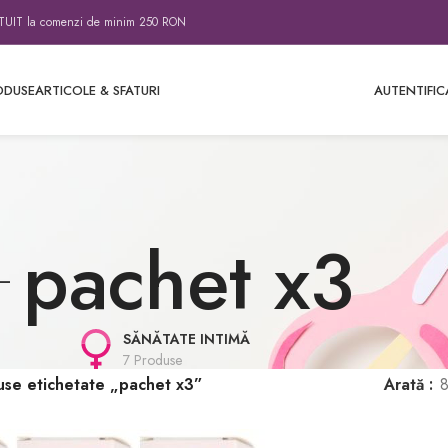
IT la comenzi de minim 250 RON
ODUSE
ARTICOLE & SFATURI
AUTENTIFIC
pachet x3
SĂNĂTATE INTIMĂ
7 Produse
use etichetate „pachet x3”
Arată