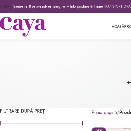
LIVRARE
comenzi@primeadvertising.ro
– Info produse & livrare
TRANSPORT GRATU
ACASĂ
PR
FILTRARE DUPĂ PREȚ
Prima pagină
Prod