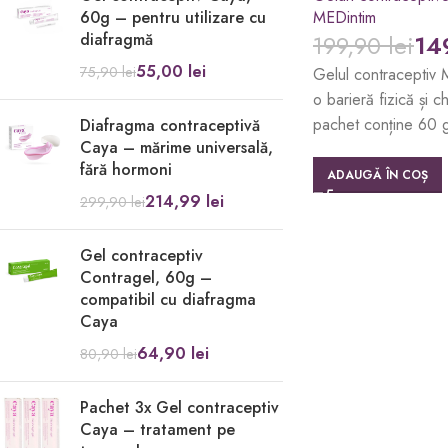
60g – pentru utilizare cu
MEDintim
diafragmă
199,90
lei
14
55,00
lei
75,90
lei
Gelul contraceptiv 
o barieră fizică și 
pachet conține 60 g 
Diafragma contraceptivă
Caya – mărime universală,
fără hormoni
ADAUGĂ ÎN COȘ
214,99
lei
299,90
lei
Gel contraceptiv
Contragel, 60g –
compatibil cu diafragma
Caya
64,90
lei
80,90
lei
Pachet 3x Gel contraceptiv
Caya – tratament pe