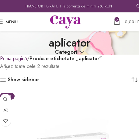
TRANSPORT GRATUIT la comenzi de minim 250 RON
0
MENIU
0,00
LE
aplicator
Categorii
Prima pagină
Produse etichetate „aplicator”
Afișez toate cele 2 rezultate
Show sidebar
-28%