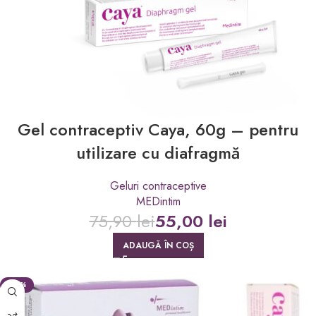
Gel contraceptiv Caya, 60g – pentru
utilizare cu diafragmă
Geluri contraceptive
MEDintim
75,90
lei
55,00
lei
ADAUGĂ ÎN COȘ
-20%